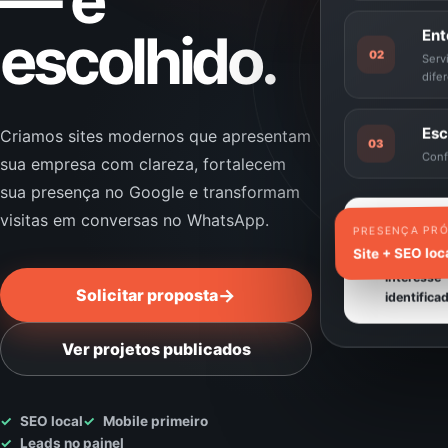
— e
escolhido.
Ent
02
Serv
dife
Esc
Criamos sites modernos que apresentam
03
Conf
sua empresa com clareza, fortalecem
sua presença no Google e transformam
visitas em conversas no WhatsApp.
Nova
PRESENÇA PRÓ
oportunidad
Site + SEO loc
Origem e
interesse
→
Solicitar proposta
identifica
Ver projetos publicados
✓
SEO local
✓
Mobile primeiro
✓
Leads no painel