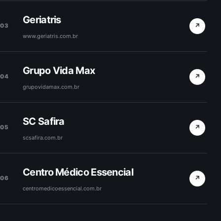
Geriatris
↗
03
www.geriatris.com.br
Grupo Vida Max
↗
04
grupovidamax.com.br
SC Safira
↗
05
scsafira.com.br
Centro Médico Essencial
↗
06
centromedicoessencial.com.br